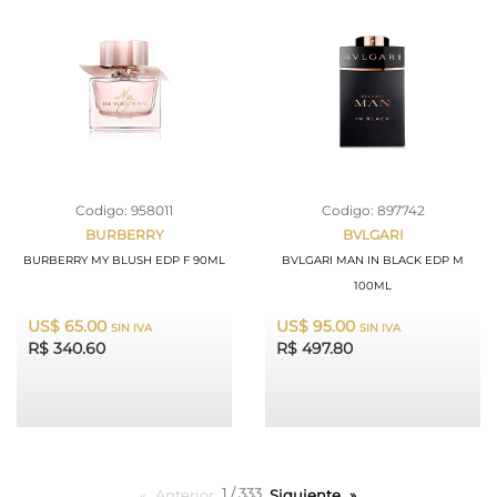
Codigo: 958011
Codigo: 897742
BURBERRY
BVLGARI
BURBERRY MY BLUSH EDP F 90ML
BVLGARI MAN IN BLACK EDP M
100ML
US$ 65.00
US$ 95.00
SIN IVA
SIN IVA
R$ 340.60
R$ 497.80
1 / 333
Anterior
page
Siguiente
page