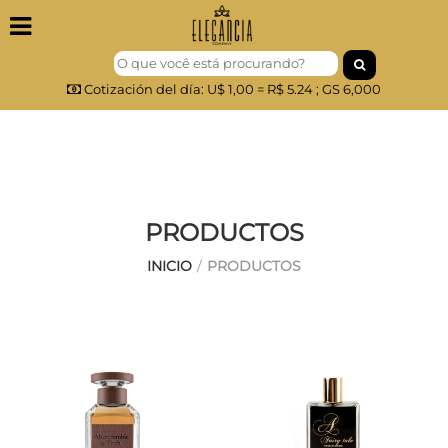
Inicio
Cotización del día: U$ 1,00 = R$ 5.24 ; GS 6,000
Perfumes
NICHO
Cosmeticos
Maquillaje
PRODUCTOS
Outlet
INICIO
/
PRODUCTOS
ARABES
Sobre
Nós
Contato
FAQ