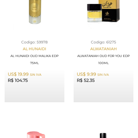
Codigo: 59978
Codigo: 61275
AL HUNAIDI
ALWATANIAH
AL HUNAIDI OUD MALIKA EDP
ALWATANIAH OUD FOR YOU EDP
75ML
100ML
US$ 19.99
US$ 9.99
SIN IVA
SIN IVA
R$ 104.75
R$ 52.35