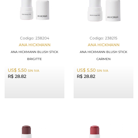
Codigo: 238204
Codigo: 238215
ANA HICKMANN
ANA HICKMANN
ANA HICKMANN BLUSH STICK
ANA HICKMANN BLUSH STICK
BRIGITTE
CARMEN
US$ 5.50
US$ 5.50
SIN IVA
SIN IVA
R$ 28.82
R$ 28.82