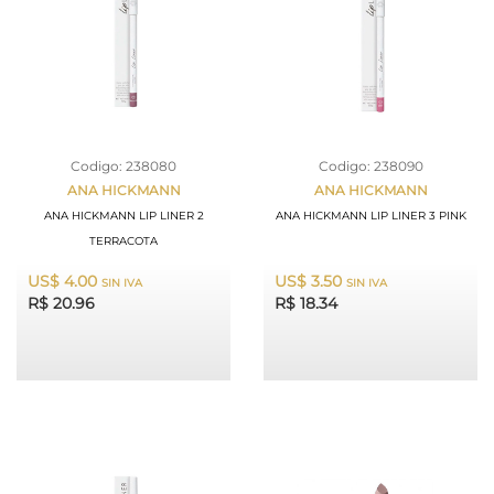
Codigo: 238080
Codigo: 238090
ANA HICKMANN
ANA HICKMANN
ANA HICKMANN LIP LINER 2
ANA HICKMANN LIP LINER 3 PINK
TERRACOTA
US$ 4.00
US$ 3.50
SIN IVA
SIN IVA
R$ 20.96
R$ 18.34