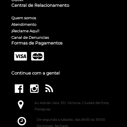
Central de Relacionamento
Quem somos
Atendimento
¡Reclame Aquí!
Canal de Denuncias
Formas de Pagamentos
Continue com a gente!
Av.Adrián Jara, ED. Victoria, Ciudad del Este,
Paraguay
De segunda a sábado, das 6h30 às 15h30
Domingo: fechado