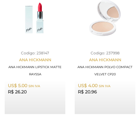
Codigo: 238147
Codigo: 237998
ANA HICKMANN
ANA HICKMANN
ANA HICKMANN LIPSTICK MATTE
ANA HICKMANN POLVO COMPACT
RAYSSA
VELVET CP20
US$ 5.00
US$ 4.00
SIN IVA
SIN IVA
R$ 26.20
R$ 20.96