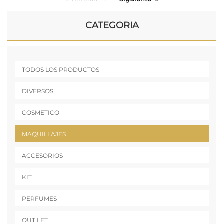
CATEGORIA
TODOS LOS PRODUCTOS
DIVERSOS
COSMETICO
MAQUILLAJES
ACCESORIOS
KIT
PERFUMES
OUT LET