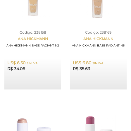
Codigo: 238158
Codigo: 238169
ANA HICKMANN
ANA HICKMANN
ANA HICKMANN BASE RADIANT N2
ANA HICKMANN BASE RADIANT N6
US$ 6.50
US$ 6.80
SIN IVA
SIN IVA
R$ 34.06
R$ 35.63