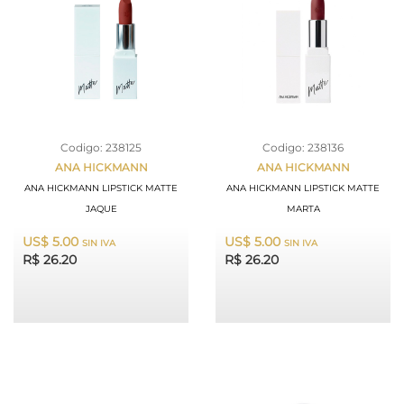
Codigo: 238125
Codigo: 238136
ANA HICKMANN
ANA HICKMANN
ANA HICKMANN LIPSTICK MATTE
ANA HICKMANN LIPSTICK MATTE
JAQUE
MARTA
US$ 5.00
US$ 5.00
SIN IVA
SIN IVA
R$ 26.20
R$ 26.20