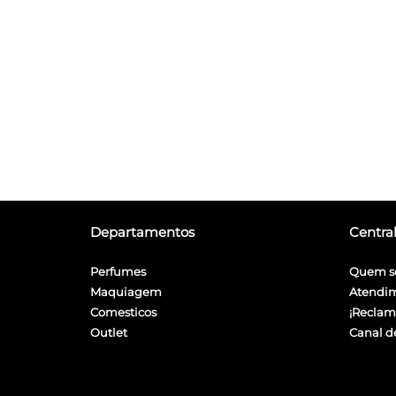
Departamentos
Centra
Perfumes
Quem s
Maquiagem
Atendi
Comesticos
¡Reclam
Outlet
Canal d