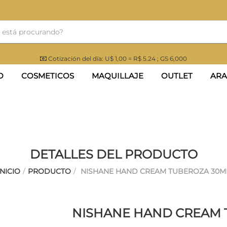
Cotización del día: U$ 1,00 = R$ 5.24 ; GS 6,000
O
COSMETICOS
MAQUILLAJE
OUTLET
ARA
DETALLES DEL PRODUCTO
INICIO
/
PRODUCTO
/
NISHANE HAND CREAM TUBEROZA 30M
NISHANE HAND CREAM 