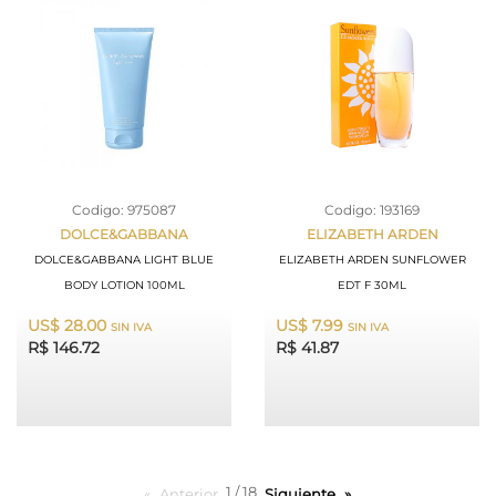
Codigo: 975087
Codigo: 193169
DOLCE&GABBANA
ELIZABETH ARDEN
DOLCE&GABBANA LIGHT BLUE
ELIZABETH ARDEN SUNFLOWER
BODY LOTION 100ML
EDT F 30ML
US$ 28.00
US$ 7.99
SIN IVA
SIN IVA
R$ 146.72
R$ 41.87
1 / 18
Anterior
page
Siguiente
page