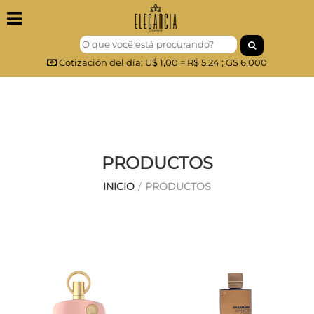
Inicio
Cotización del día: U$ 1,00 = R$ 5.24 ; GS 6,000
Perfumes
NICHO
Cosmeticos
Maquillaje
PRODUCTOS
Outlet
INICIO
/
PRODUCTOS
ARABES
Sobre
Nós
Contato
FAQ